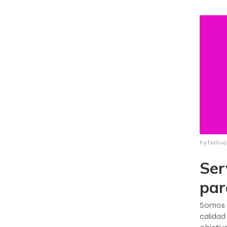
hytsolu
Ser
par
Somos 
calida