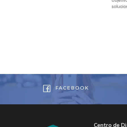
objetiv
solucio
FACEBOOK
Centro de Di