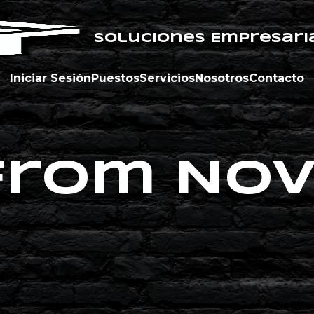
Soluciones Empresari
Iniciar Sesión
Puestos
Servicios
Nosotros
Contacto
from No