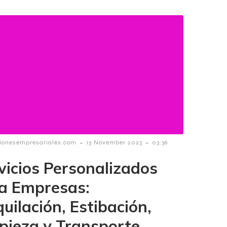
-
-
ionesempresariales.com
13 November 2023
03:36
vicios Personalizados
a Empresas:
uilación, Estibación,
pieza y Transporte