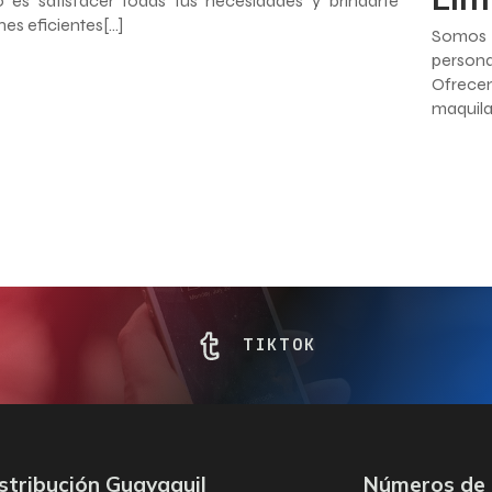
o es satisfacer todas tus necesidades y brindarte
nes eficientes[…]
Somos 
persona
Ofrece
maquila
TIKTOK
stribución Guayaquil
Números de 