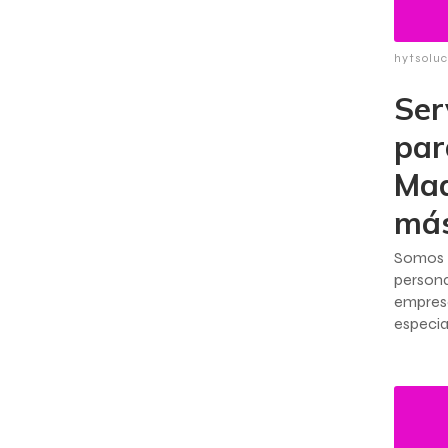
hytsolu
Ser
par
Maq
má
Somos 
persona
empres
especia