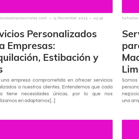
-
-
cionesempresariales.com
13 November 2023
03:39
hytsoluc
vicios Personalizados
Ser
a Empresas:
par
uilación, Estibación y
Maq
s
Lim
una empresa comprometida en ofrecer servicios
Somos 
lizados a nuestros clientes. Entendemos que cada
persona
a tiene necesidades únicas, por lo que nos
negocio
lizamos en adaptarnos[…]
una amp