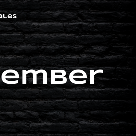
ales
vember