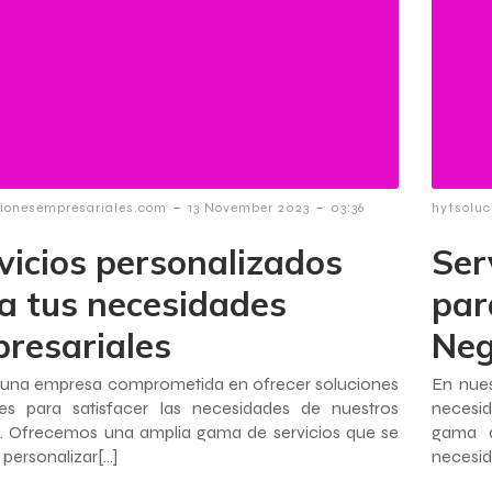
-
-
cionesempresariales.com
13 November 2023
03:36
hytsoluc
vicios personalizados
Ser
a tus necesidades
par
resariales
Neg
una empresa comprometida en ofrecer soluciones
En nue
ales para satisfacer las necesidades de nuestros
necesid
s. Ofrecemos una amplia gama de servicios que se
gama d
personalizar[…]
necesid