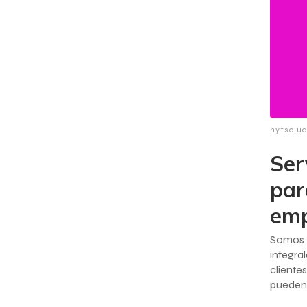
hytsolu
Ser
par
emp
Somos 
integr
cliente
pueden 