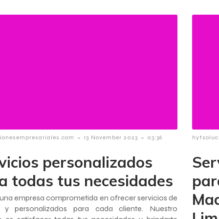
-
-
cionesempresariales.com
13 November 2023
03:36
hytsoluc
vicios personalizados
Ser
a todas tus necesidades
par
Maq
una empresa comprometida en ofrecer servicios de
d y personalizados para cada cliente. Nuestro
Lim